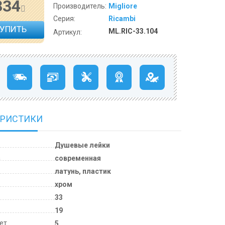
334
Производитель:
Migliore
Серия:
Ricambi
КУПИТЬ
ML.RIC-33.104
Артикул:
ЕРИСТИКИ
Душевые лейки
а
современная
латунь, пластик
хром
33
м
19
лет
5