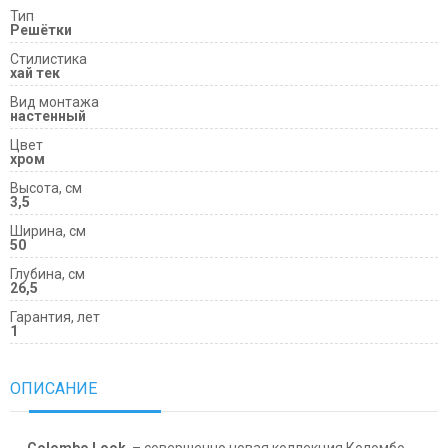
Тип
Решётки
Cтилистика
хай тек
Вид монтажа
настенный
Цвет
хром
Высота, см
3,5
Ширина, см
50
Глубина, см
26,5
Гарантия, лет
1
ОПИСАНИЕ
Colombo Look
– совершенно новая коллекция Коломбо.