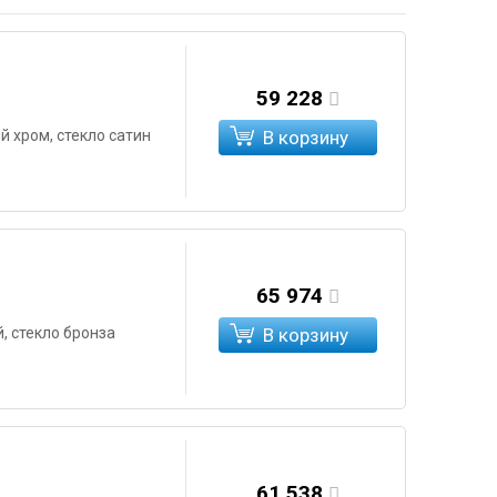
59 228
й хром, стекло сатин
В корзину
65 974
, стекло бронза
В корзину
61 538