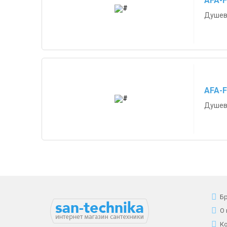
AFA-F
Душево
AFA-F
Душево
Б
О
К