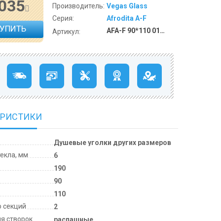
 035
Производитель:
Vegas Glass
Серия:
Afrodita A-F
КУПИТЬ
AFA-F 90*110 01 01
Артикул:
ЕРИСТИКИ
Душевые уголки других размеров
екла, мм
6
190
м
90
110
о секций
2
я створок
распашные