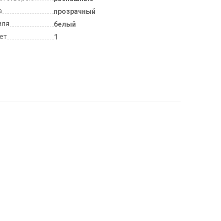
а
прозрачный
иля
белый
лет
1