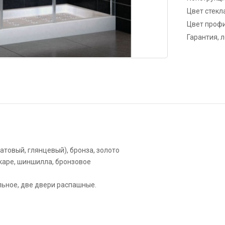
Цвет стекл
Цвет проф
Гарантия, 
товый, глянцевый), бронза, золото
 каре, шиншилла, бронзовое
льное, две двери распашные.