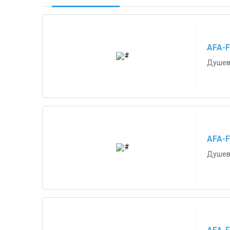
AFA-F
Душево
AFA-F
Душево