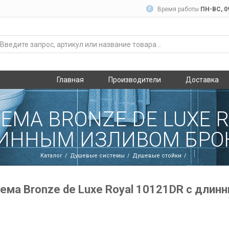
Время работы
ПН-ВC, 09
Главная
Производители
Доставка
МА BRONZE DE LUXE R
ИННЫМ ИЗЛИВОМ БРО
Каталог
Душевые системы
Душевые стойки
ема Bronze de Luxe Royal 10121DR с длин