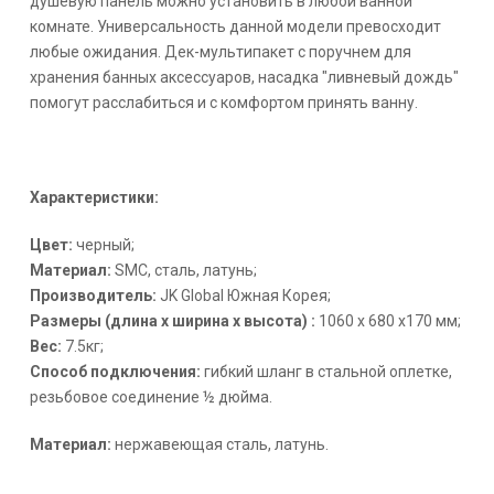
душевую панель можно установить в любой ванной
комнате. Универсальность данной модели превосходит
любые ожидания. Дек-мультипакет с поручнем для
хранения банных аксессуаров, насадка "ливневый дождь"
помогут расслабиться и с комфортом принять ванну.
Характеристики:
Цвет:
черный;
Материал:
SMC, сталь, латунь;
Производитель:
JK Global Южная Корея;
Размеры (длина x ширина x высота) :
1060 x 680 x170 мм;
Вес:
7.5кг;
Способ подключения:
гибкий шланг в стальной оплетке,
резьбовое соединение ½ дюйма.
Материал:
нержавеющая сталь, латунь.