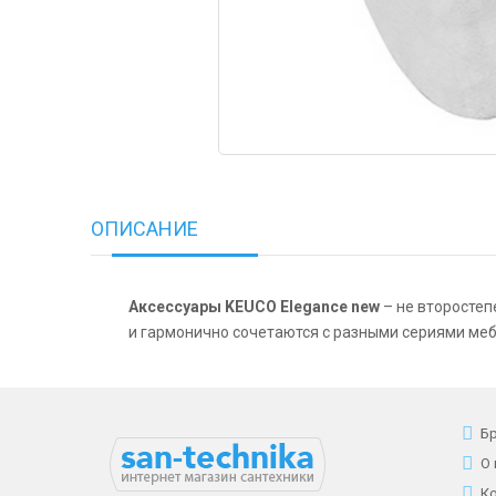
ОПИСАНИЕ
Аксессуары KEUCO Elegance new
– не второстеп
и гармонично сочетаются с разными сериями меб
Б
О
К