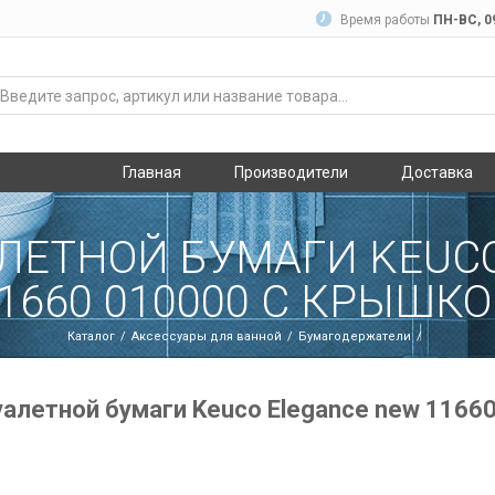
Время работы
ПН-ВC, 09
Главная
Производители
Доставка
ЛЕТНОЙ БУМАГИ KEUC
1660 010000 С КРЫШК
Каталог
Аксессуары для ванной
Бумагодержатели
алетной бумаги Keuco Elegance new 11660