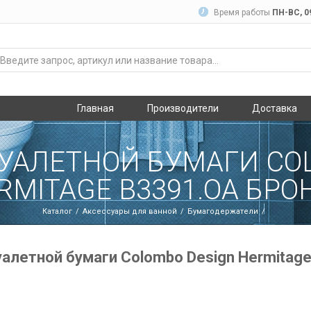
Время работы
ПН-ВC, 09
Главная
Производители
Доставка
УАЛЕТНОЙ БУМАГИ CO
RMITAGE B3391.OA БРО
Каталог
Аксессуары для ванной
Бумагодержатели
алетной бумаги Colombo Design Hermitag