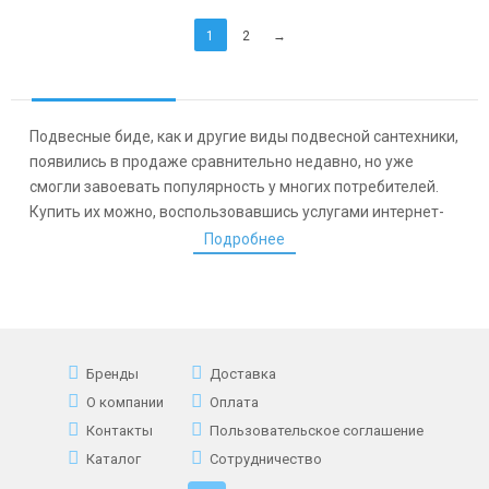
1
2
→
Подвесные биде, как и другие виды подвесной сантехники,
появились в продаже сравнительно недавно, но уже
смогли завоевать популярность у многих потребителей.
Купить их можно, воспользовавшись услугами интернет-
магазина San-technika.ru.
Подробнее
Подвесное встроенное биде отличается от традиционной
напольной сантехники лишь способом установки.
Фактически такой тип сантехнического изделия обладает
множеством неоспоримых достоинств и практически
Бренды
Доставка
лишен недостатков. Но сначала поговорим о
достоинствах.
О компании
Оплата
Контакты
Пользовательское соглашение
Экономию пространства по полу, пожалуй, можно отнести
Каталог
Сотрудничество
к главным плюсам. В чем выгода? В том, что вы сможете