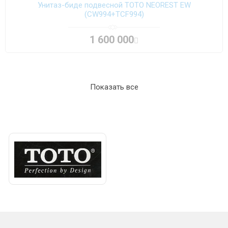
Унитаз-биде подвесной TOTO NEOREST EW
(CW994+TCF994)
1 600 000
Показать все