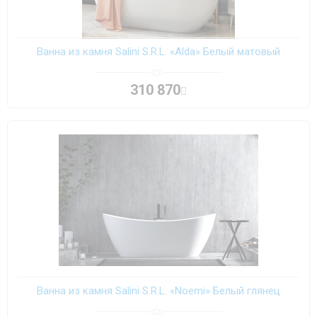
Ванна из камня Salini S.R.L. «Alda» Белый матовый
310 870
Ванна из камня Salini S.R.L. «Noemi» Белый глянец