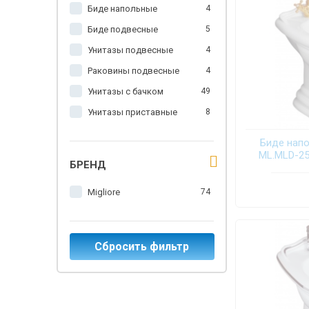
Биде напольные
4
Биде подвесные
5
Унитазы подвесные
4
Раковины подвесные
4
Унитазы с бачком
49
Унитазы приставные
8
Биде напол
ML.MLD-25
БРЕНД
Migliore
74
Сбросить фильтр