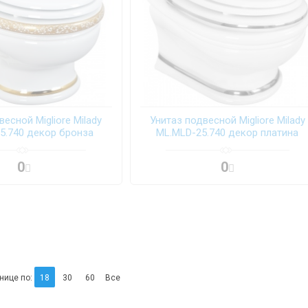
есной Migliore Milady
Унитаз подвесной Migliore Milady
5.740 декор бронза
ML.MLD-25.740 декор платина
0
0
нице по:
18
30
60
Все