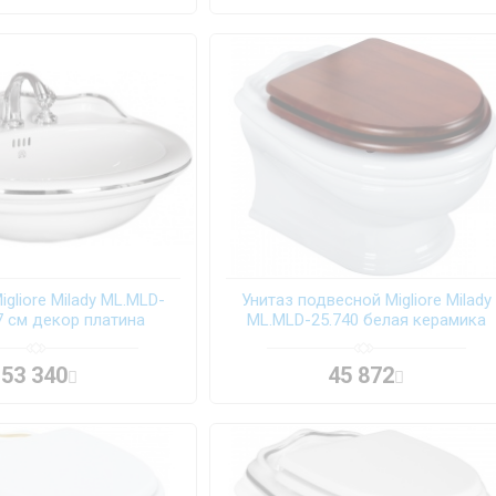
gliore Milady ML.MLD-
Унитаз подвесной Migliore Milady
7 см декор платина
ML.MLD-25.740 белая керамика
53 340
45 872