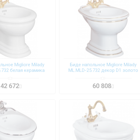
ьное Migliore Milady
Биде напольное Migliore Milady
.732 белая керамика
ML.MLD-25.732 декор D1 золото
42 672
60 808