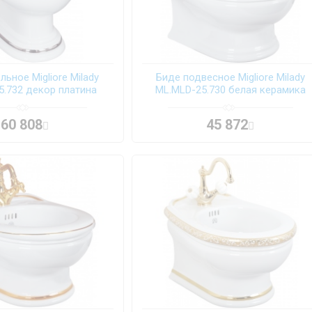
ьное Migliore Milady
Биде подвесное Migliore Milady
5.732 декор платина
ML.MLD-25.730 белая керамика
60 808
45 872