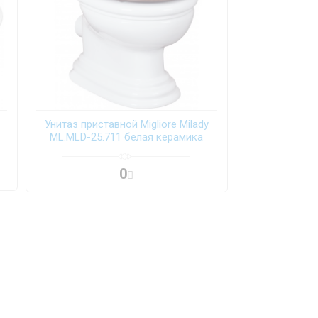
Унитаз приставной Migliore Milady
ML.MLD-25.711 белая керамика
(горизонтальный выпуск)
0