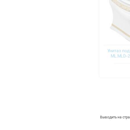
Унитаз подв
ML.MLD-2
Выводить на стра