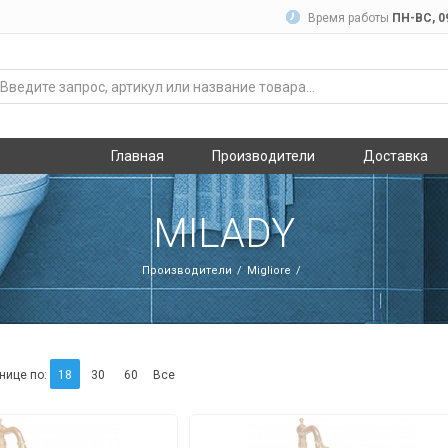
Время работы
ПН-ВC, 09
Главная
Производители
Доставка
MILADY
Производители
Migliore
нице по:
18
30
60
Все