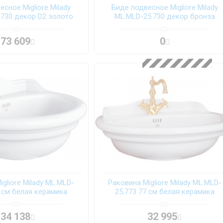
сное Migliore Milady
Биде подвесное Migliore Milady
.730 декор D2 золото
ML.MLD-25.730 декор бронза
73 609
0
gliore Milady ML.MLD-
Раковина Migliore Milady ML.MLD-
2 см белая керамика
25.773 77 см белая керамика
34 138
32 995