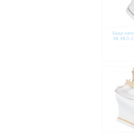
Биде напол
ML.MLD-2