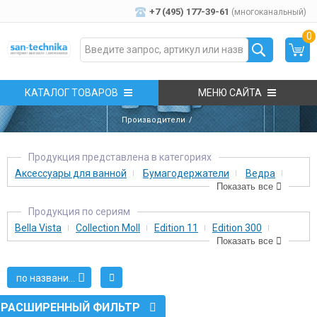
+7 (495) 177-39-61
(многоканальный)
0
КАТАЛОГ ТОВАРОВ
МЕНЮ САЙТА
Производители
Продукция представлена в категориях
Аксессуары для ванной
Бумагодержатели
Ведра
Показать все
Дозаторы
Ершики
Косметические зеркала
Крючки
Мыльницы
Полки
Полотенцедержатели
Продукция по сериям
Bella Vista
Collection Moll
Edition 11
Edition 300
Поручни для ванной
Решетки
Смесители
Показать все
Edition 400
Edition Palais
Elegance
Elegance New
Смесители для биде
Смесители для ванны
iLook Move
Industrie 14
IXMO
Kosmetikspiegel
Plan
Смесители для душа
Смесители для раковины
Стаканы
по названию
Plan blue
Royal 10
Royal 60
Royal Metropol
Royal Modular
Royal Reflex
Royal T1
Royal Universe
РАСШИРЕННЫЙ ФИЛЬТР