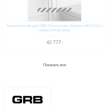
Гигиенический душ GRB Thermostatic Intimixer 08316320 с
термостатом хром
42 777
Показать все
.