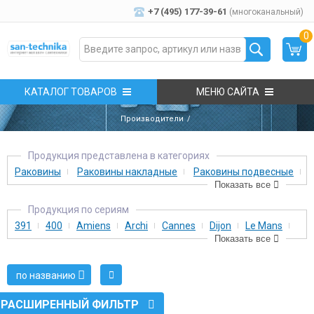
+7 (495) 177-39-61
(многоканальный)
0
КАТАЛОГ ТОВАРОВ
МЕНЮ САЙТА
Производители
Продукция представлена в категориях
Раковины
Раковины накладные
Раковины подвесные
Показать все
Унитазы
Унитазы подвесные
Унитазы с бачком
Продукция по сериям
391
400
Amiens
Archi
Cannes
Dijon
Le Mans
Показать все
Lille
Lorient
Marseille
Orleans
Paris
Pau
Project
Rennes
Tours
по названию
РАСШИРЕННЫЙ ФИЛЬТР