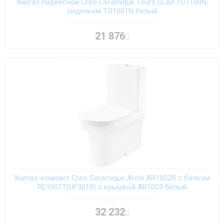
Унитаз подвесной Creo Ceramique Tours SLIM TO1100N,
сиденьем TO1001N белый
21 876
Унитаз-компакт Creo Ceramique Archi AR1002R с бачком
RE1001T(UF3010) с крышкой AR1003 белый
32 232