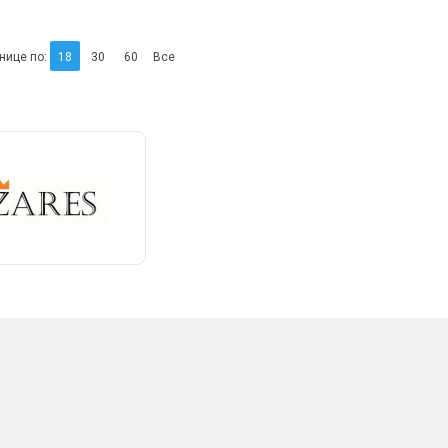
нице по:
18
30
60
Все