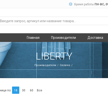
Время работы
ПН-ВC, 09
Главная
Производители
Доставка
LIBERTY
Производители
Cezares
нице по:
18
30
60
Все